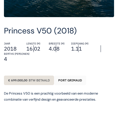
Princess V50 (2018)
JAAR
LENGTE (M)
BREEDTE (M)
DIEPGANG (M)
2018
16.02
4.08
1.11
BERTHS (PERSONEN)
4
€ 699.000,00
BTW BETAALD
PORT GRIMAUD
De Princess V50 is een prachtig voorbeeld van een moderne
combinatie van verfijnd design en geavanceerde prestaties.