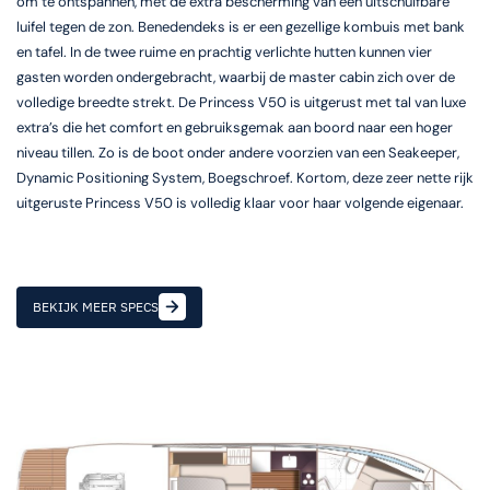
om te ontspannen, met de extra bescherming van een uitschuifbare
luifel tegen de zon. Benedendeks is er een gezellige kombuis met bank
en tafel. In de twee ruime en prachtig verlichte hutten kunnen vier
gasten worden ondergebracht, waarbij de master cabin zich over de
volledige breedte strekt. De Princess V50 is uitgerust met tal van luxe
extra’s die het comfort en gebruiksgemak aan boord naar een hoger
niveau tillen. Zo is de boot onder andere voorzien van een Seakeeper,
Dynamic Positioning System, Boegschroef. Kortom, deze zeer nette rijk
uitgeruste Princess V50 is volledig klaar voor haar volgende eigenaar.
BEKIJK MEER SPECS