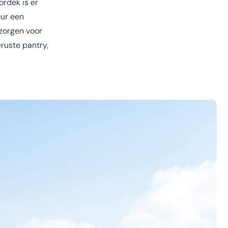
ordek is er
eur een
 zorgen voor
eruste pantry,