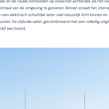
oek en de royale zonnedden op zowel het achterdek als het vo
ptimaal van de omgeving te genieten. Binnen straalt het interi
n een elektrisch schuifdak laten veel natuurlijk licht binnen en
iten. De stijlvolle salon, gecombineerd met een volledig uitg
lijf aan boord.