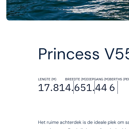
Princess V5
LENGTE (M)
BREEDTE (M)
DIEPGANG (M)
BERTHS (PE
17.81
4.65
1.44
6
Het ruime achterdek is de ideale plek om s