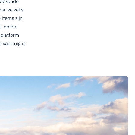
tstekende
an ze zelfs
 items zijn
e, op het
mplatform
 vaartuig is