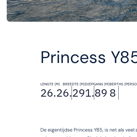
Princess Y8
LENGTE (M)
BREEDTE (M)
DIEPGANG (M)
BERTHS (PERSO
26.2
6.29
1.89
8
De eigentijdse Princess Y85, is net als ve