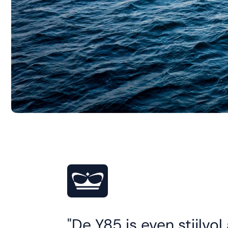
De Y85 is even stijlvol