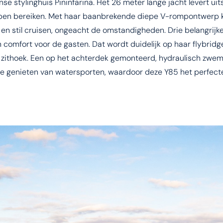
nse stylinghuis Pininfarina. Het 26 meter lange jacht levert ui
open bereiken. Met haar baanbrekende diepe V-rompontwerp k
n stil cruisen, ongeacht de omstandigheden. Drie belangrijke
n comfort voor de gasten. Dat wordt duidelijk op haar flybridg
e zithoek. Een op het achterdek gemonteerd, hydraulisch zwe
 te genieten van watersporten, waardoor deze Y85 het perfecte